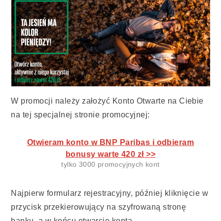
W promocji należy założyć Konto Otwarte na Ciebie
na tej specjalnej stronie promocyjnej:
Otwieram konto w BNP Paribas i odbieram
bonusy warte 420 zł >>
tylko 3000 promocyjnych kont
Najpierw formularz rejestracyjny, później kliknięcie w
przycisk przekierowujący na szyfrowaną stronę
banku, a w końcu otwarcie konta.