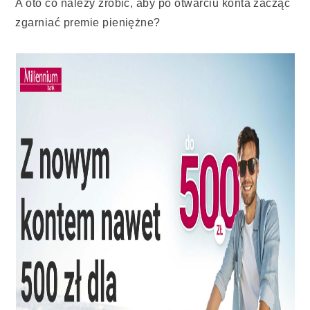
A oto co należy zrobić, aby po otwarciu konta zacząć
zgarniać premie pieniężne?