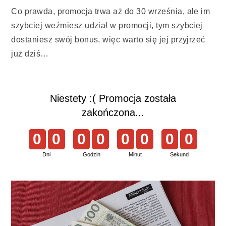
Co prawda, promocja trwa aż do 30 września, ale im
szybciej weźmiesz udział w promocji, tym szybciej
dostaniesz swój bonus, więc warto się jej przyjrzeć
już dziś…
Niestety :( Promocja została
zakończona...
0
0
0
0
0
0
0
0
Dni
Godzin
Minut
Sekund