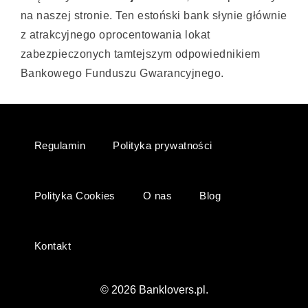
na naszej stronie. Ten estoński bank słynie głównie
z atrakcyjnego oprocentowania lokat
zabezpieczonych tamtejszym odpowiednikiem
Bankowego Funduszu Gwarancyjnego.
Regulamin
Polityka prywatności
Polityka Cookies
O nas
Blog
Kontakt
© 2026 Banklovers.pl.