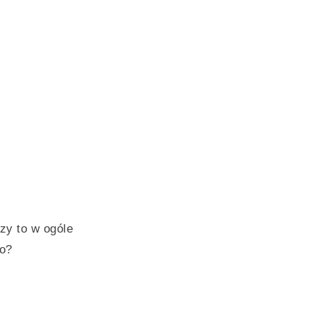
zy to w ogóle
go?