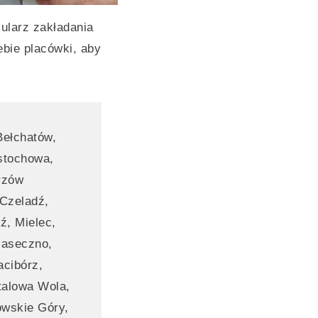
ularz zakładania
ebie placówki, aby
ełchatów,
stochowa,
rzów
 Czeladź,
ź, Mielec,
iaseczno,
acibórz,
talowa Wola,
owskie Góry,