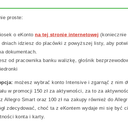
ie proste:
iosek o eKonto
na tej stronie internetowej
(koniecznie 
 dniach idziesz do placówki z powyższej listy, aby potw
 na dokumentach.
esz od pracownika banku walizkę, głośnik bezprzewodo
iedronki
opcja:
możesz wybrać konto Intensive i zgarnąć z nim 
iału w promocji 150 zł za aktywności, za to za aktywno
z Allegro Smart oraz 100 zł na zakupy również do Alleg
gł zdecydować, choć ta z eKontem wydaje mi się być c
ności konta i karty.