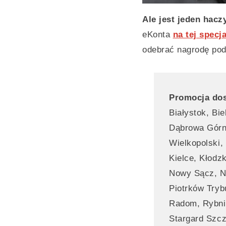
Ale jest jeden hac
eKonta
na tej specj
odebrać nagrodę po
Promocja dos
Białystok, Bi
Dąbrowa Górni
Wielkopolski,
Kielce, Kłodz
Nowy Sącz, Ny
Piotrków Tryb
Radom, Rybnik
Stargard Szcz