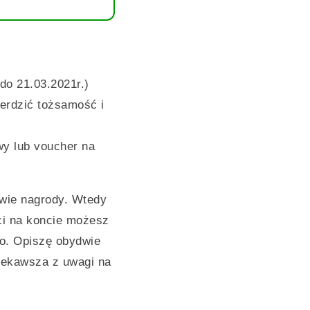
do 21.03.2021r.)
ierdzić tożsamość i
wy lub voucher na
dwie nagrody. Wtedy
ści na koncie możesz
ro. Opiszę obydwie
iekawsza z uwagi na