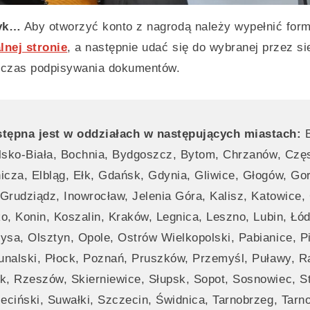
zyk…
Aby otworzyć konto z nagrodą należy wypełnić form
alnej stronie
, a następnie udać się do wybranej przez si
dczas podpisywania dokumentów.
tępna jest w oddziałach w następujących miastach:
B
elsko-Biała, Bochnia, Bydgoszcz, Bytom, Chrzanów, Czę
cza, Elbląg, Ełk, Gdańsk, Gdynia, Gliwice, Głogów, Go
 Grudziądz, Inowrocław, Jelenia Góra, Kalisz, Katowice,
ko, Konin, Koszalin, Kraków, Legnica, Leszno, Lubin, Łód
sa, Olsztyn, Opole, Ostrów Wielkopolski, Pabianice, P
unalski, Płock, Poznań, Pruszków, Przemyśl, Puławy, R
, Rzeszów, Skierniewice, Słupsk, Sopot, Sosnowiec, S
eciński, Suwałki, Szczecin, Świdnica, Tarnobrzeg, Tarn