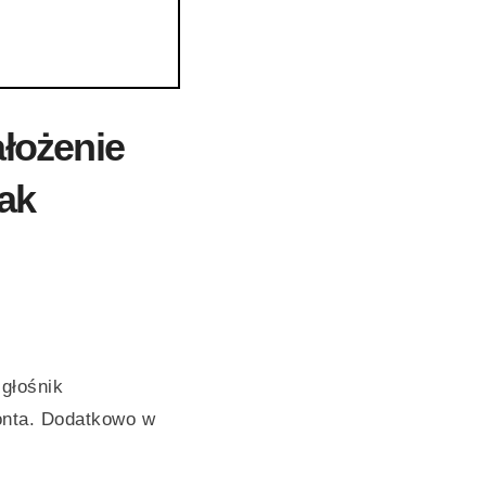
ałożenie
jak
 głośnik
onta. Dodatkowo w