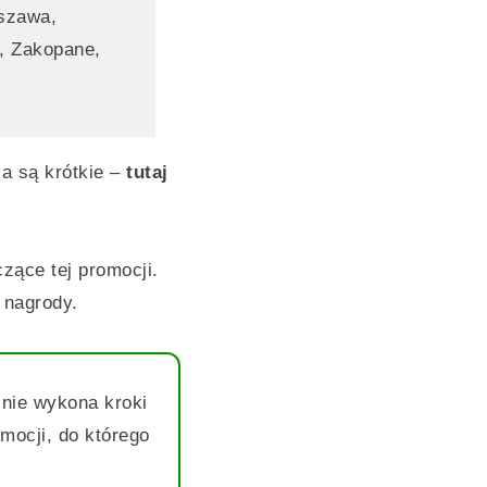
szawa,
, Zakopane,
a są krótkie –
tutaj
zące tej promocji.
 nagrody.
żnie wykona kroki
mocji, do którego